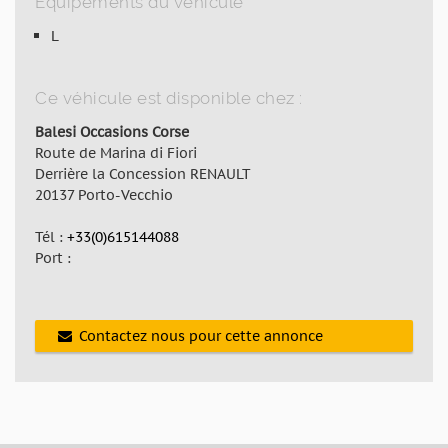
Equipements du véhicule
L
Ce véhicule est disponible chez :
Balesi Occasions Corse
Route de Marina di Fiori
Derrière la Concession RENAULT
20137 Porto-Vecchio
Tél :
+33(0)615144088
Port :
Contactez nous pour cette annonce