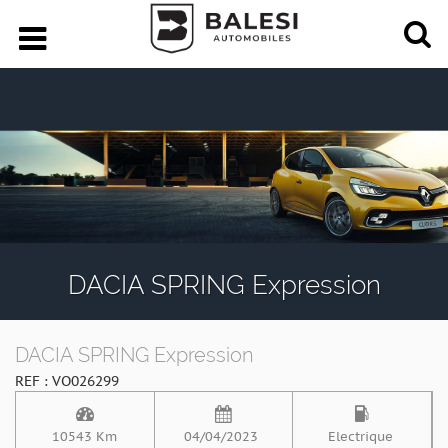
DACIA SPRING Expression
DACIA SPRING Expression
REF : VO026299
10543 Km
04/04/2023
Electrique