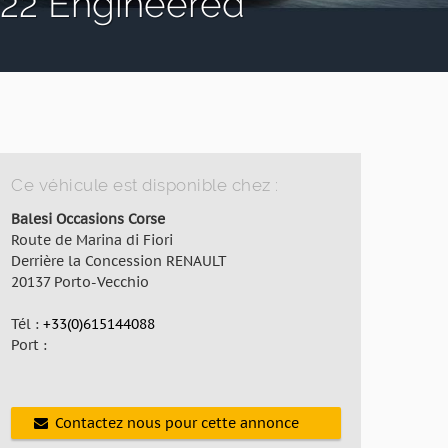
22 Engineered
Ce véhicule est disponible chez :
Balesi Occasions Corse
Route de Marina di Fiori
Derrière la Concession RENAULT
20137 Porto-Vecchio
Tél :
+33(0)615144088
Port :
Contactez nous pour cette annonce