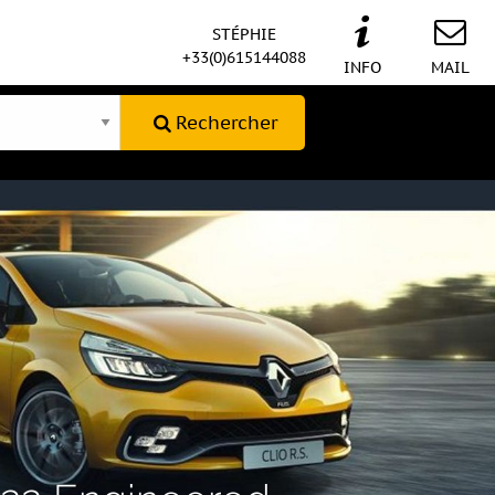
STÉPHIE
+33(0)615144088
INFO
MAIL
Rechercher