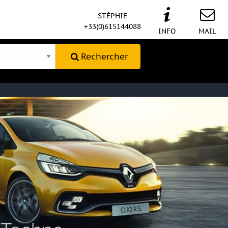
STÉPHIE
+33(0)615144088
INFO
MAIL
Rechercher