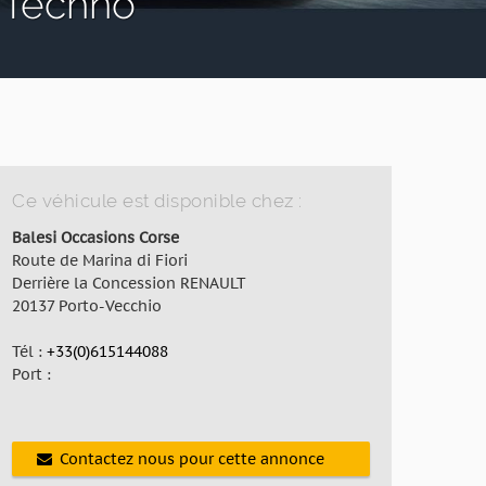
 Techno
Ce véhicule est disponible chez :
Balesi Occasions Corse
Route de Marina di Fiori
Derrière la Concession RENAULT
20137 Porto-Vecchio
Tél :
+33(0)615144088
Port :
Contactez nous pour cette annonce