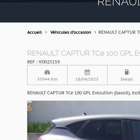
RENAUL
RENAULT CAPTUR T
Accueil
Véhicules d'occasion
RENAULT CAPTUR TCe 100 GPL Ev
REF : VO025159
35944 Km
18/04/2023
Diesel
RENAULT CAPTUR TCe 100 GPL Evolution (Gasoil), boit