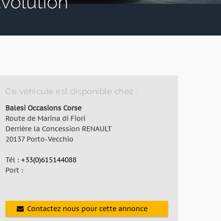
olution
Ce véhicule est disponible chez :
Balesi Occasions Corse
Route de Marina di Fiori
Derrière la Concession RENAULT
20137 Porto-Vecchio
Tél :
+33(0)615144088
Port :
Contactez nous pour cette annonce