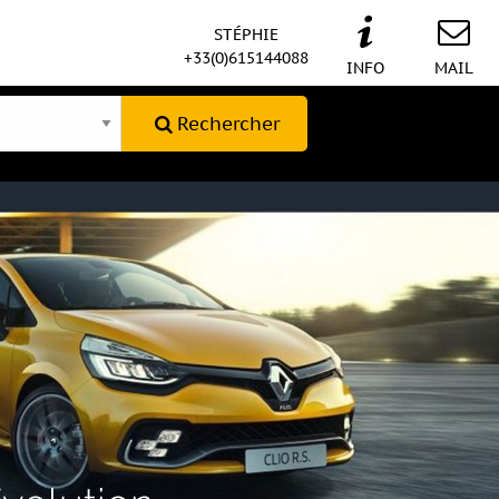
STÉPHIE
+33(0)615144088
INFO
MAIL
Rechercher