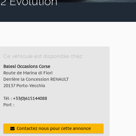
2 Evolution
Ce véhicule est disponible chez :
Balesi Occasions Corse
Route de Marina di Fiori
Derrière la Concession RENAULT
20137 Porto-Vecchio
Tél :
+33(0)615144088
Port :
Contactez nous pour cette annonce