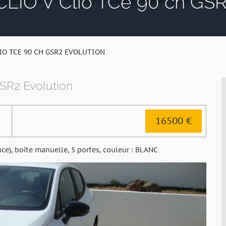
IO V Clio TCe 90 ch GSR
IO TCE 90 CH GSR2 EVOLUTION
SR2 Evolution
16500 €
ce), boite manuelle, 5 portes, couleur : BLANC