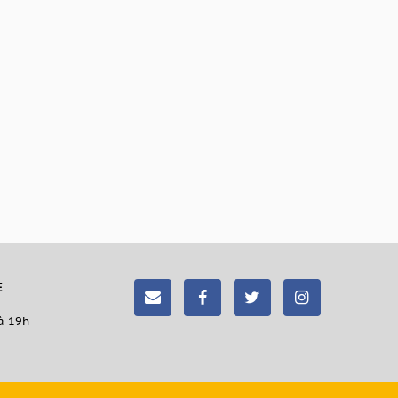
E
à 19h