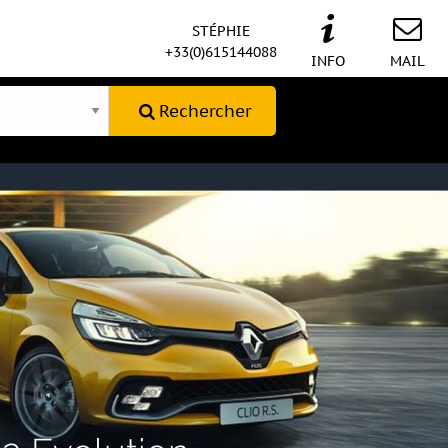
STÉPHIE
+33(0)615144088
INFO
MAIL
Rechercher