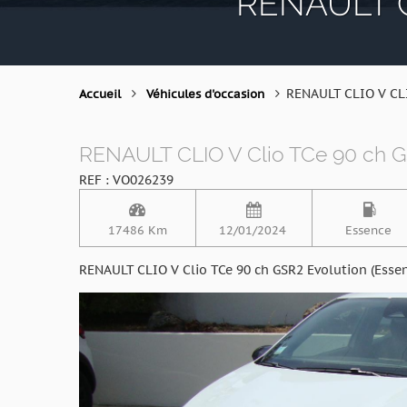
RENAULT CL
RENAULT CLIO V CL
Accueil
Véhicules d'occasion
RENAULT CLIO V Clio TCe 90 ch G
REF : VO026239
17486 Km
12/01/2024
Essence
RENAULT CLIO V Clio TCe 90 ch GSR2 Evolution (Essen