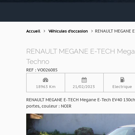
RENAULT MEGANE E
Accueil
Véhicules d'occasion
RENAULT MEGANE E-TECH Megane 
Techno
REF : VO026085
18963 Km
21/02/2023
Electrique
RENAULT MEGANE E-TECH Megane E-Tech EV40 130ch st
portes, couleur : NOIR