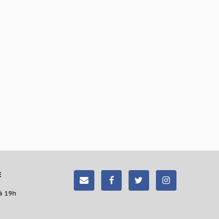
E
à 19h