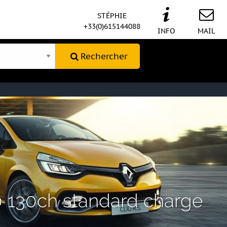
STÉPHIE
+33(0)615144088
INFO
MAIL
Rechercher
30ch standard charge