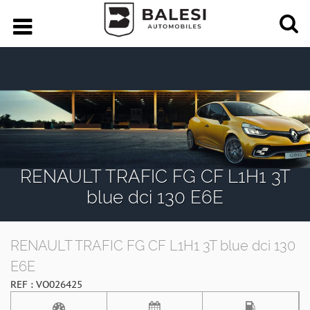
RENAULT TRAFIC FG CF L1H1 3T
blue dci 130 E6E
RENAULT TRAFIC FG CF L1H1 3T blue dci 130
E6E
REF : VO026425