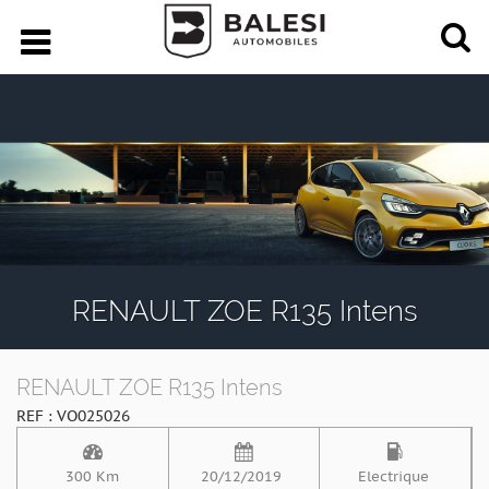
RENAULT ZOE R135 Intens
RENAULT ZOE R135 Intens
REF : VO025026
300 Km
20/12/2019
Electrique